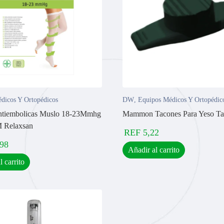
dicos Y Ortopédicos
DW
,
Equipos Médicos Y Ortopédic
ntiembolicas Muslo 18-23Mmhg
Mammon Tacones Para Yeso Tal
 M Relaxsan
REF
5,22
,98
Añadir al carrito
l carrito