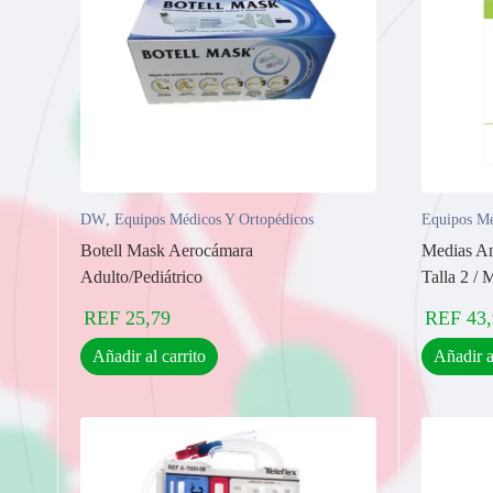
DW
,
Equipos Médicos Y Ortopédicos
Equipos Mé
Botell Mask Aerocámara
Medias A
Adulto/Pediátrico
Talla 2 /
REF
25,79
REF
43
Añadir al carrito
Añadir a