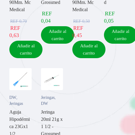
90Mm. Mc
Grossmed
90Mm. Mc
d
Medical
Medical
REF
REF
0,04
0,05
REF
0,70
REF
0,50
REF
REF
Añadir al
Añadir al
0,63
0,45
carrito
carrito
Añadir al
Añadir al
carrito
carrito
DW
,
Jeringas
,
Jeringas
DW
Aguja
Jeringa
Hipodérmi
20ml 21g x
ca 23Gx1
1 1/2 -
1/2
Grossmed