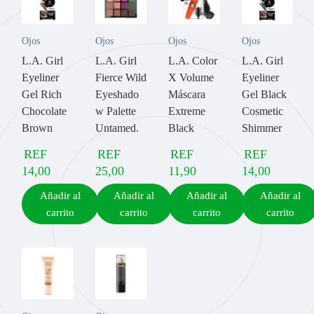
Ojos
Ojos
Ojos
Ojos
L.A. Girl
L.A. Girl
L.A. Color
L.A. Girl
Eyeliner
Fierce Wild
X Volume
Eyeliner
Gel Rich
Eyeshado
Máscara
Gel Black
Chocolate
w Palette
Extreme
Cosmetic
Brown
Untamed.
Black
Shimmer
REF
REF
REF
REF
14,00
25,00
11,90
14,00
Añadir al
Añadir al
Añadir al
Añadir al
carrito
carrito
carrito
carrito