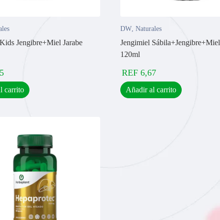
ales
DW
,
Naturales
 Kids Jengibre+Miel Jarabe
Jengimiel Sábila+Jengibre+Miel
120ml
5
REF
6,67
l carrito
Añadir al carrito