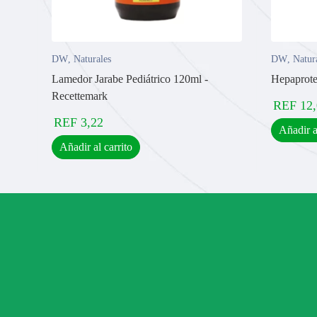
DW
,
Naturales
DW
,
Natur
Lamedor Jarabe Pediátrico 120ml -
Hepaprote
Recettemark
REF
12
REF
3,22
Añadir a
Añadir al carrito