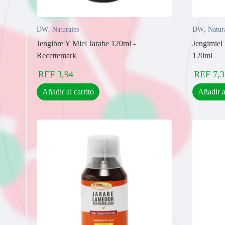
DW
,
Naturales
DW
,
Natur
Jengibre Y Miel Jarabe 120ml -
Jengimiel
Recettemark
120ml
REF
3,94
REF
7,3
Añadir al carrito
Añadir a