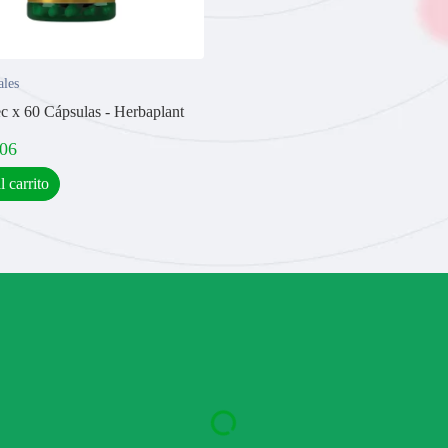
ales
c x 60 Cápsulas - Herbaplant
,06
l carrito