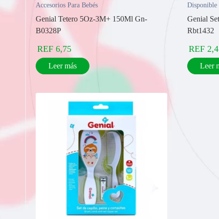
Accesorios Para Bebés
Disponible
Genial Tetero 5Oz-3M+ 150Ml Gn-
Genial Se
B0328P
Rbt1432
REF
6,75
REF
2,4
Leer más
Leer 