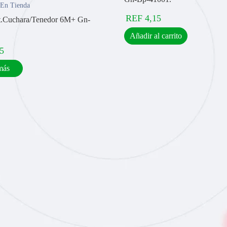
 En Tienda
REF
4,15
t.Cuchara/Tenedor 6M+ Gn-
Añadir al carrito
5
más