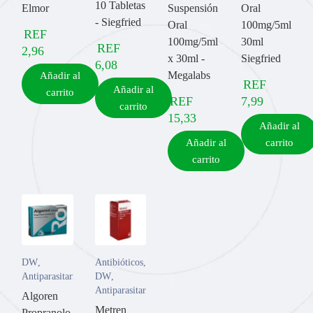
10 Tabletas
Elmor
Suspensión
Oral
- Siegfried
Oral
100mg/5ml
REF
100mg/5ml
30ml
REF
2,96
x 30ml -
Siegfried
6,08
Megalabs
Añadir al
REF
Añadir al
carrito
REF
7,99
carrito
15,33
Añadir al
Añadir al
carrito
carrito
DW
,
Antibióticos
,
Antiparasitarios
DW
,
Antiparasitarios
Algoren
Metren
Propranolo