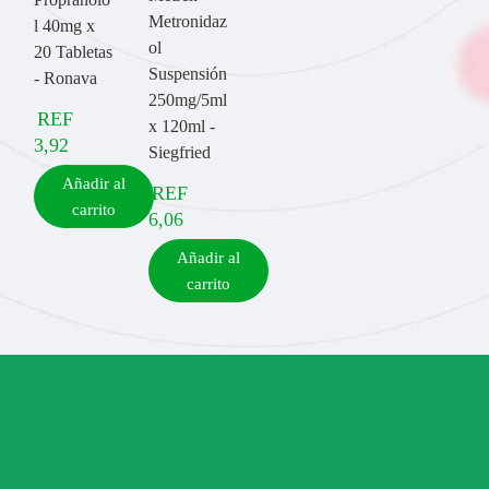
Metronidaz
l 40mg x
ol
20 Tabletas
Suspensión
- Ronava
250mg/5ml
REF
x 120ml -
3,92
Siegfried
Añadir al
REF
carrito
6,06
Añadir al
carrito