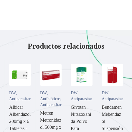
Productos relacionados
DW
,
DW
,
DW
,
DW
,
Antiparasitarios
Antibióticos
,
Antiparasitarios
Antiparasitarios
Antiparasitarios
Albicar
Givotan
Bendamen
Metren
Albendazol
Nitazoxani
Mebendaz
Metronidaz
200mg x 6
da Polvo
ol
ol 500mg x
Tabletas -
Para
Suspensión