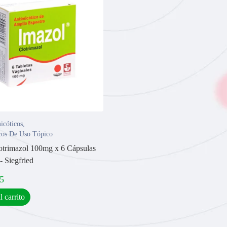
icóticos
,
cos De Uso Tópico
otrimazol 100mg x 6 Cápsulas
- Siegfried
5
l carrito