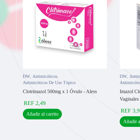
DW
,
Antimicóticos
,
DW
,
Antim
Antimicóticos De Uso Tópico
Antimicóti
Clotrimazol 500mg x 1 Óvulo - Aless
Imazol Cl
Vaginales 
REF
2,49
REF
3,9
Añadir al carrito
Añadir a