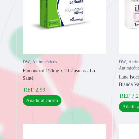
DW
,
Antimicóticos
DW
,
Antim
Antimicóti
Fluconazol 150mg x 2 Cápsulas - La
Ilana Iso
Santé
Blanda Va
REF
2,99
REF
7,2
Añadir al carrito
Añadir a