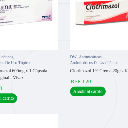
icóticos
,
DW
,
Antimicóticos
,
cos De Uso Tópico
Antimicóticos De Uso Tópico
conazol 600mg x 1 Cápsula
Clotrimazol 1% Crema 20gr - K
ginal - Vivax
REF
3,20
3
Añadir al carrito
l carrito