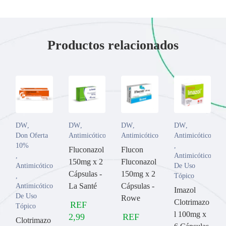
Productos relacionados
DW
,
DW
,
DW
,
DW
,
Don Oferta
Antimicóticos
Antimicóticos
Antimicóticos
10%
,
Fluconazol
Flucon
,
Antimicóticos
150mg x 2
Fluconazol
Antimicóticos
De Uso
Cápsulas -
150mg x 2
,
Tópico
La Santé
Cápsulas -
Antimicóticos
Imazol
De Uso
Rowe
Clotrimazo
REF
Tópico
l 100mg x
2,99
REF
Clotrimazo