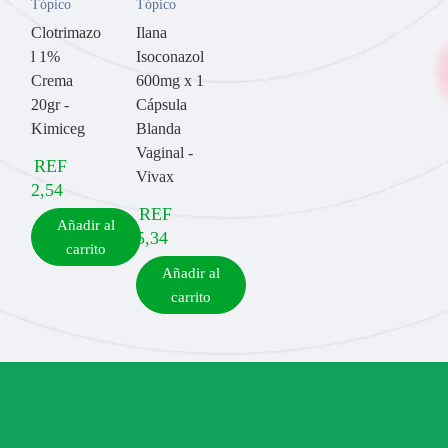
Tópico
Tópico
Clotrimazo
Ilana
l 1%
Isoconazol
Crema
600mg x 1
20gr -
Cápsula
Kimiceg
Blanda
Vaginal -
REF
Vivax
2,54
REF
Añadir al
5,34
carrito
Añadir al
carrito