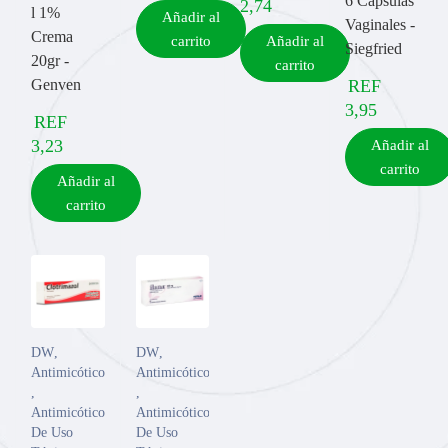
6 Cápsulas
2,74
l 1%
Añadir al
Vaginales -
Crema
carrito
Añadir al
Siegfried
20gr -
carrito
Genven
REF
3,95
REF
3,23
Añadir al
carrito
Añadir al
carrito
DW
,
DW
,
Antimicóticos
Antimicóticos
,
,
Antimicóticos
Antimicóticos
De Uso
De Uso