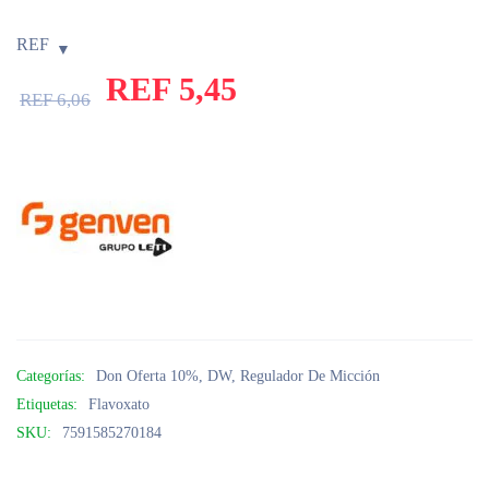
REF
REF
5,45
REF
6,06
Categorías:
Don Oferta 10%
,
DW
,
Regulador De Micción
Etiquetas:
Flavoxato
SKU:
7591585270184