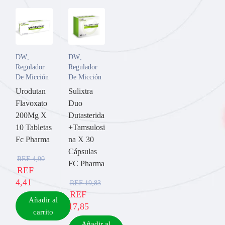
DW
,
DW
,
Regulador
Regulador
De Micción
De Micción
Urodutan
Sulixtra
Flavoxato
Duo
200Mg X
Dutasterida
10 Tabletas
+Tamsulosi
Fc Pharma
na X 30
Cápsulas
REF
4,90
FC Pharma
REF
4,41
REF
19,83
REF
Añadir al
17,85
carrito
Añadir al