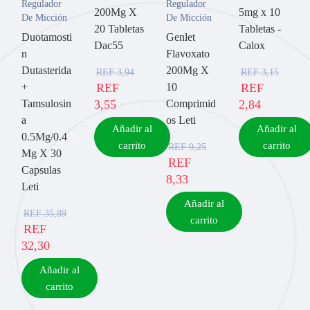
Regulador
Regulador
200Mg X
5mg x 10
De Micción
De Micción
20 Tabletas
Tabletas -
Duotamosti
Genlet
Dac55
Calox
n
Flavoxato
Dutasterida
200Mg X
REF
3,94
REF
3,15
+
REF
10
REF
Tamsulosin
3,55
Comprimid
2,84
a
os Leti
Añadir al
Añadir al
0.5Mg/0.4
carrito
carrito
REF
9,25
Mg X 30
REF
Capsulas
8,33
Leti
Añadir al
REF
35,89
carrito
REF
32,30
Añadir al
carrito