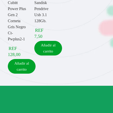
Cubitt
Sandisk
Power Plus
Pendrive
Gen 2
Usb 3.1
Corneta
128Gb.
Gris Negro
REF
Ct-
7,50
Pwplus2-1
Añadir al
REF
carrito
128,00
Añadir al
carrito