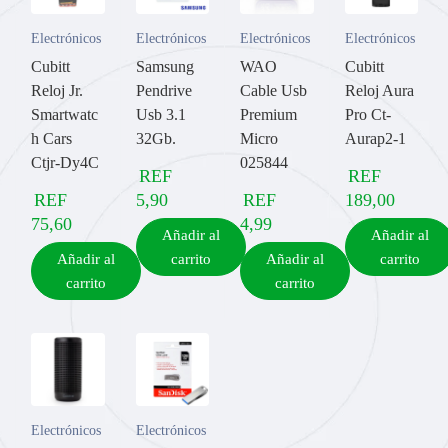
Electrónicos
Electrónicos
Electrónicos
Electrónicos
Cubitt
Samsung
WAO
Cubitt
Reloj Jr.
Pendrive
Cable Usb
Reloj Aura
Smartwatc
Usb 3.1
Premium
Pro Ct-
h Cars
32Gb.
Micro
Aurap2-1
Ctjr-Dy4C
025844
REF
REF
REF
5,90
REF
189,00
75,60
4,99
Añadir al
Añadir al
Añadir al
carrito
Añadir al
carrito
carrito
carrito
Electrónicos
Electrónicos