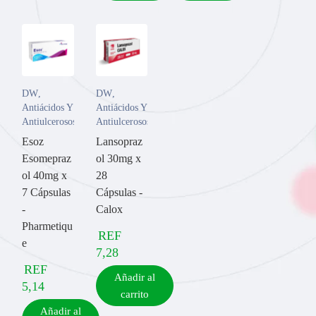
DW
,
DW
,
Antiácidos Y
Antiácidos Y
Antiulcerosos
Antiulcerosos
Esoz
Lansopraz
Esomepraz
ol 30mg x
ol 40mg x
28
7 Cápsulas
Cápsulas -
-
Calox
Pharmetiqu
REF
e
7,28
REF
Añadir al
5,14
carrito
Añadir al