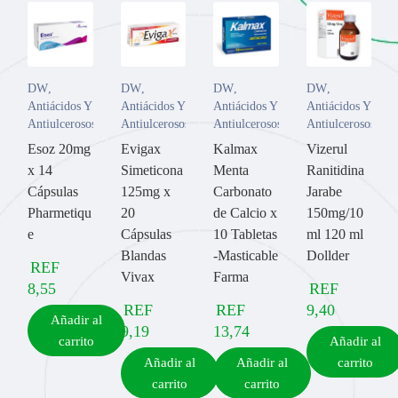
DW
,
DW
,
DW
,
DW
,
Antiácidos Y
Antiácidos Y
Antiácidos Y
Antiácidos Y
Antiulcerosos
Antiulcerosos
Antiulcerosos
Antiulcerosos
Esoz 20mg
Evigax
Kalmax
Vizerul
x 14
Simeticona
Menta
Ranitidina
Cápsulas
125mg x
Carbonato
Jarabe
Pharmetiqu
20
de Calcio x
150mg/10
e
Cápsulas
10 Tabletas
ml 120 ml
Blandas
-Masticable
Dollder
REF
Vivax
Farma
8,55
REF
REF
REF
9,40
Añadir al
9,19
13,74
carrito
Añadir al
Añadir al
Añadir al
carrito
carrito
carrito