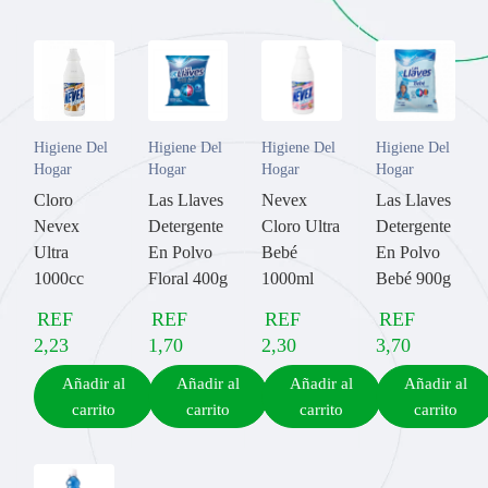
Higiene Del
Higiene Del
Higiene Del
Higiene Del
Hogar
Hogar
Hogar
Hogar
Cloro
Las Llaves
Nevex
Las Llaves
Nevex
Detergente
Cloro Ultra
Detergente
Ultra
En Polvo
Bebé
En Polvo
1000cc
Floral 400g
1000ml
Bebé 900g
REF
REF
REF
REF
2,23
1,70
2,30
3,70
Añadir al
Añadir al
Añadir al
Añadir al
carrito
carrito
carrito
carrito