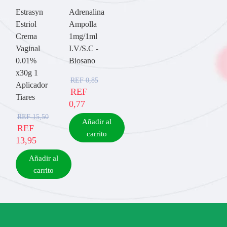
Estrasyn
Adrenalina
Estriol
Ampolla
Crema
1mg/1ml
Vaginal
I.V/S.C -
0.01%
Biosano
x30g 1
REF
0,85
Aplicador
REF
Tiares
0,77
REF
15,50
Añadir al
REF
carrito
13,95
Añadir al
carrito