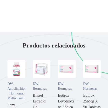
Productos relacionados
DW
,
DW
,
DW
,
DW
,
Anticlimático
Hormonas
Hormonas
Hormonas
,
Hormonas
,
Blissel
Eutirox
Eutirox
Multivitamínicos
Estradiol
Levotiroxi
25Mcg X
Femi
Gel
na Sódica
50 Tabletas