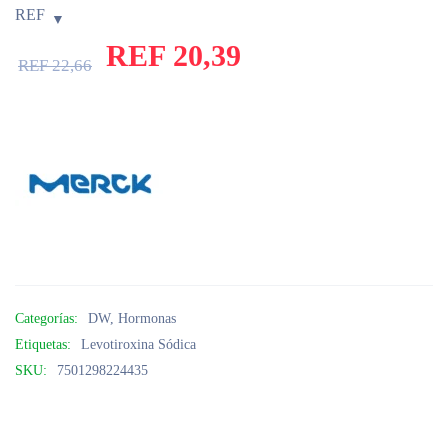
REF
REF
20,39
REF
22,66
Categorías:
DW
,
Hormonas
Etiquetas:
Levotiroxina Sódica
SKU:
7501298224435