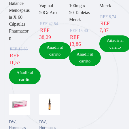
Balance
Vaginal
100mg x
Merck
Menospaus
50Gr Aro
50 Tabletas
REF
8,74
ia X 60
Merck
REF
REF
42,54
Cápsulas
REF
7,87
REF
15,40
Pharmacor
38,29
REF
p
Añadir al
13,86
Añadir al
carrito
REF
12,86
carrito
Añadir al
REF
carrito
11,57
Añadir al
carrito
DW
,
DW
,
Hormonas
Hormonas