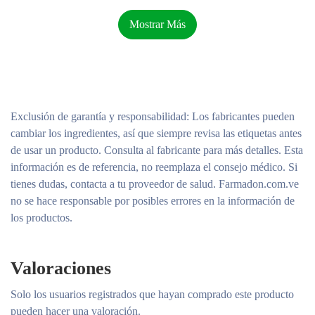
Durante más de 100 años, Eucerin ha sido pionera en la
Mostrar Más
innovación del cuidado de la piel y hoy en día los dermatólogos
nos reconocen y confían en nosotros como una de las marcas
líderes y más recomendadas. Nuestros productos están diseñados
para proteger, reparar y mejorar la salud de la piel, brindándole a
usted y a su familia la sensación de confianza que brinda una piel
radiante y de aspecto saludable.
Exclusión de garantía y responsabilidad
: Los fabricantes pueden
cambiar los ingredientes, así que siempre revisa las etiquetas antes
La fórmula enriquecida con provitamina B5 y manteca de karité
de usar un producto. Consulta al fabricante para más detalles. Esta
natural ayuda a calmar, hidratar y proteger la delicada piel del
información es de referencia, no reemplaza el consejo médico. Si
bebé.
tienes dudas, contacta a tu proveedor de salud. Farmadon.com.ve
no se hace responsable por posibles errores en la información de
Marca recomendada por dermatólogos y pediatras.
los productos.
Enriquecido con provitamina B5 (pantenol) para ayudar a
nutrir e hidratar la piel.
Valoraciones
Manteca de karité natural enriquecida para suavizar, alisar y
proteger la piel del bebé.
Solo los usuarios registrados que hayan comprado este producto
pueden hacer una valoración.