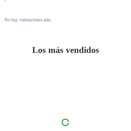
Lo suficientemente suave para el uso diario en la delicada piel
del bebé.
Hipoalergénico
No hay valoraciones aún.
Libre de fragancias, parabenos, colorantes y alcoholes
secantes.
Los más vendidos
Uso sugerido
Masajea la loción diariamente sobre la piel de tu bebé.
Para obtener mejores resultados, úselo después del baño de su
bebé.
Para un régimen completo de cuidado de la piel del bebé, pruebe
Eucerin Baby Wash & Shampoo durante el baño.