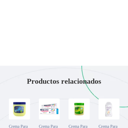
Otros ingredientes
Agua, palmitato de cetilo, glicerina, aceite mineral, alcohol
cetílico, polibuteno, estearato de sorbitán, almidón de tapioca,
pantenol, manteca de butyrospermum parkii (karité), dimeticona,
fenoxietanol, carbómero, pentilenglicol, caprilil glicol, hidróxido
de sodio, citrato de sodio, ácido cítrico.
Productos relacionados
Crema Para
Crema Para
Crema Para
Crema Para