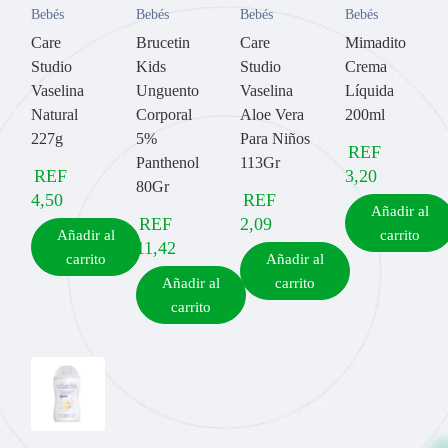
Bebés
Bebés
Bebés
Bebés
Care
Brucetin
Care
Mimadito
Studio
Kids
Studio
Crema
Vaselina
Unguento
Vaselina
Líquida
Natural
Corporal
Aloe Vera
200ml
227g
5%
Para Niños
REF
Panthenol
113Gr
REF
3,20
80Gr
4,50
REF
Añadir al
REF
2,09
Añadir al
carrito
11,42
carrito
Añadir al
Añadir al
carrito
carrito