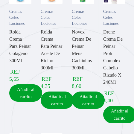
Cremas -
Cremas -
Cremas -
Cremas -
Geles -
Geles -
Geles -
Geles -
Lociones
Lociones
Lociones
Lociones
Rolda
Rolda
Novex
Drene
Crema
Crema
Crema De
Crema De
Para Peinar
Para Peinar
Peinar
Peinar
Colageno
Aceite De
Meus
Proh
300Ml
Ricino
Cachinhos
Complex
300Ml
300Ml
Cabello
REF
Rizado X
5,65
REF
REF
240Ml
4,35
8,60
Añadir al
REF
carrito
Añadir al
Añadir al
4,40
carrito
carrito
Añadir al
carrito