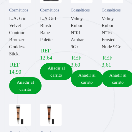
Cosméticos
Cosméticos
Cosméticos
Cosméticos
L.A. Girl
L.A Girl
Valmy
Valmy
Velvet
Blush
Rubor
Rubor
Contour
Babe
N°01
N°16
Bronzer
Palette
Ambar
Frosted
Goddess
9Gr.
Nude 9Gr.
REF
Stick.
12,64
REF
REF
REF
3,60
3,61
Añadir al
14,90
carrito
Añadir al
Añadir al
Añadir al
carrito
carrito
carrito