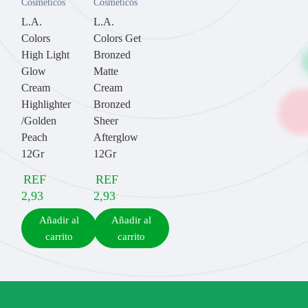
Cosméticos
Cosméticos
L.A.
L.A.
Colors
Colors Get
High Light
Bronzed
Glow
Matte
Cream
Cream
Highlighter
Bronzed
/Golden
Sheer
Peach
Afterglow
12Gr
12Gr
REF
REF
2,93
2,93
Añadir al
Añadir al
carrito
carrito