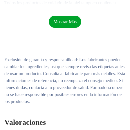
Todos los productos de cuidado de la piel tampoco contienen
sulfatos.
Mostrar Más
Todos los productos de elfo son veganos y libres de crueldad
animal.
Cómo utilizar el spray fijador Stay All Night:
Exclusión de garantía y responsabilidad
: Los fabricantes pueden
cambiar los ingredientes, así que siempre revisa las etiquetas antes
Para obtener mejores resultados, úselo con Poreless Putty
de usar un producto. Consulta al fabricante para más detalles. Esta
Primer de elf seguido de Flawless Finish Foundation.
información es de referencia, no reemplaza el consejo médico. Si
tienes dudas, contacta a tu proveedor de salud. Farmadon.com.ve
Agite bien el frasco antes de cada uso.
no se hace responsable por posibles errores en la información de
los productos.
Sosténgalo a una distancia de 8 a 10 pulgadas de la cara.
Cierra los ojos y rocía el rostro de 2 a 4 veces en forma de “Z”.
Valoraciones
Consejo profesional:
debido a la naturaleza de la fórmula, es