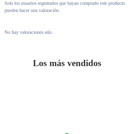
Solo los usuarios registrados que hayan comprado este producto
posible que se produzcan algunas obstrucciones. Ejecute Mister
pueden hacer una valoración.
bajo agua tibia para liberar la fórmula. Es normal que se asiente; la
bola mezcladora ayudará a redistribuir uniformemente la fórmula.
No hay valoraciones aún.
Los más vendidos