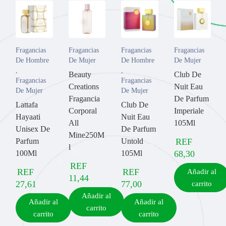
Fragancias
Fragancias
Fragancias
Fragancias
De Hombre
De Mujer
De Hombre
De Mujer
,
,
Beauty
Club De
Fragancias
Fragancias
Creations
Nuit Eau
De Mujer
De Mujer
Fragancia
De Parfum
Lattafa
Club De
Corporal
Imperiale
Hayaati
Nuit Eau
All
105Ml
Unisex De
De Parfum
Mine250M
Parfum
Untold
REF
l
100Ml
105Ml
68,30
REF
REF
REF
Añadir al
11,44
27,61
77,00
carrito
Añadir al
Añadir al
Añadir al
carrito
carrito
carrito