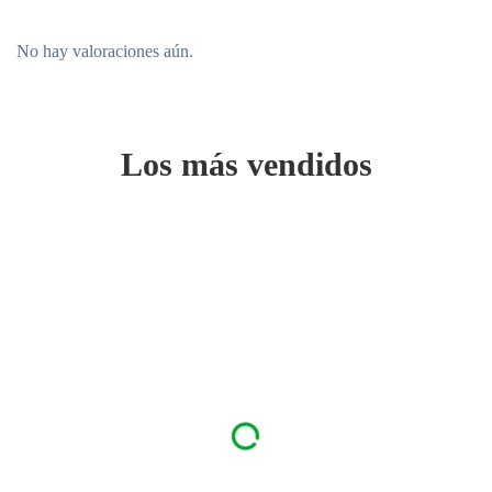
más llamativa.
No hay valoraciones aún.
Ingredientes
Cyclomethicone, Aluminum Zirconium Tetrachlorohydrex
Gly, Stearyl Alcohol, C12-15 Alkyl Benzoate, Ppg-14 Butyl
Los más vendidos
Ether, Hydrogenated Castor Oil, Parfum, Dimethicone,
Polyethylene, Helianthus Annuus Seed Oil, Steareth-100,
Bht, Tocopheryl Acetate, Alpha-Isomethyl Ionone,
Butylphenyl Methylpropional, Citral, Citronellol, Coumarin,
Hexyl Cinnamal, Hydroxyisohexyl 3-Cyclohexene
Carboxaldehyde, Limonene, Linalool. *No Contiene Alcohol
Etílico