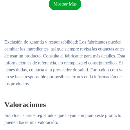
puede darnos confianza y una energía adicional
Mostrar Más
¿verdad? Confiar en nuestro desodorante
antitranspirante es otra forma de reforzar
nuestra confianza, así como saber que no hay
manchas blancas en la ropa. Es por eso que el
Exclusión de garantía y responsabilidad
: Los fabricantes pueden
mejor accesorio para tu vestuario llamativo es
cambiar los ingredientes, así que siempre revisa las etiquetas antes
Dove Men+Care Antitranspirante Invisible Dry
de usar un producto. Consulta al fabricante para más detalles. Esta
Barra. Este desodorante antitranspirante te da la
información es de referencia, no reemplaza el consejo médico. Si
libertad de usar los colores más brillantes, más
tienes dudas, contacta a tu proveedor de salud. Farmadon.com.ve
audaces, evitando esas molestas manchas blancas
no se hace responsable por posibles errores en la información de
de desodorante antitranspirante en tu ropa. Lo
los productos.
hemos probado en 100 colores diferentes. El Dove
Men+Care Antitranspirante Invisible Dry Barra
Valoraciones
contiene ¼ de tecnología humectante, la cual
fortalece la piel contra la irritación. Con Dove
Solo los usuarios registrados que hayan comprado este producto
Invisible Dry, puedes recordar lo bien que se
pueden hacer una valoración.
siente sobresalir entre la multitud con tu tenida