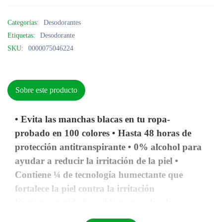
Categorías:
Desodorantes
Etiquetas:
Desodorante
SKU:
0000075046224
Sobre este producto
• Evita las manchas blacas en tu ropa-
probado en 100 colores • Hasta 48 horas de
protección antitranspirante • 0% alcohol para
ayudar a reducir la irritación de la piel •
Contiene ¼ de tecnología humectante que
fortalece la piel contra la irritación
Vestir una tenida increíblemente colorida para
destacar en una multitud de tonos más apagados