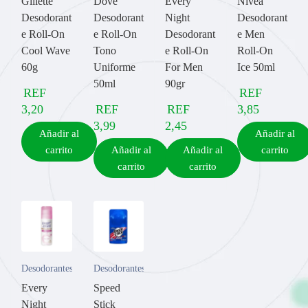
Gillette
Dove
Every
Nivea
Desodorant
Desodorant
Night
Desodorant
e Roll-On
e Roll-On
Desodorant
e Men
Cool Wave
Tono
e Roll-On
Roll-On
60g
Uniforme
For Men
Ice 50ml
50ml
90gr
REF
REF
3,20
REF
REF
3,85
3,99
2,45
Añadir al
Añadir al
carrito
Añadir al
Añadir al
carrito
carrito
carrito
Desodorantes
Desodorantes
Every
Speed
Night
Stick