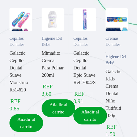
Cepillos
Higiene Del
Cepillos
Cremas
Dentales
Bebé
Dentales
Dentales
,
Galactic
Mimadito
Galactic
Higiene Del
Cepillo
Crema
Cepillo
Bebé
Dental
Para Peinar
Dental
Galactic
Suave
200ml
Epic Suave
Kids
Monstruo
Ref-7004/S
REF
Crema
Rs1-620
3,60
REF
Dental
REF
0,91
Niño
Añadir al
0,85
Tutifruti
carrito
Añadir al
100g
Añadir al
carrito
REF
carrito
1,50