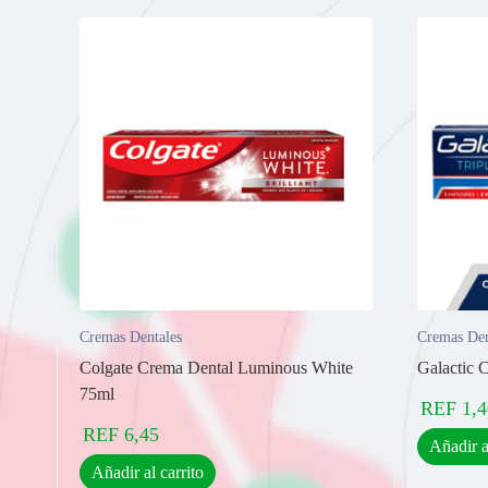
Cremas Dentales
Cremas Den
Colgate Crema Dental Luminous White
Galactic 
75ml
REF
1,4
REF
6,45
Añadir a
Añadir al carrito