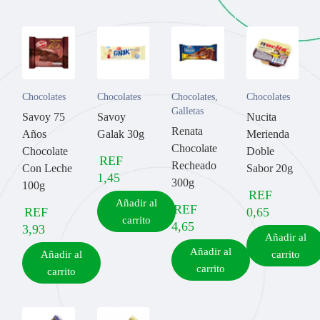
Chocolates
Chocolates
Chocolates
,
Chocolates
Galletas
Savoy 75
Savoy
Nucita
Renata
Años
Galak 30g
Merienda
Chocolate
Chocolate
Doble
REF
Recheado
Con Leche
Sabor 20g
1,45
300g
100g
REF
Añadir al
REF
REF
0,65
carrito
4,65
3,93
Añadir al
Añadir al
Añadir al
carrito
carrito
carrito