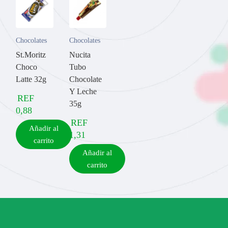
Chocolates
Chocolates
St.Moritz
Nucita
Choco
Tubo
Latte 32g
Chocolate
Y Leche
REF
35g
0,88
REF
Añadir al
1,31
carrito
Añadir al
carrito