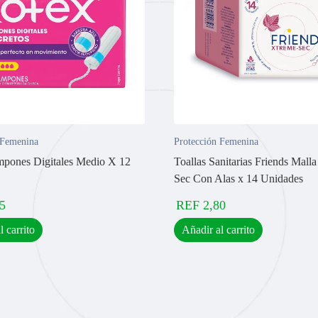
 Femenina
Protección Femenina
pones Digitales Medio X 12
Toallas Sanitarias Friends Mal
Sec Con Alas x 14 Unidades
5
REF
2,80
l carrito
Añadir al carrito