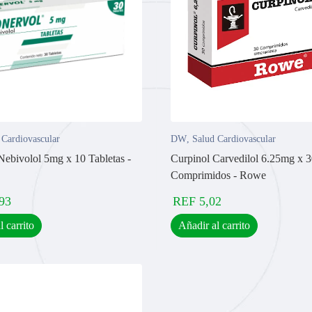
 Cardiovascular
DW
,
Salud Cardiovascular
Nebivolol 5mg x 10 Tabletas -
Curpinol Carvedilol 6.25mg x 
Comprimidos - Rowe
93
REF
5,02
l carrito
Añadir al carrito