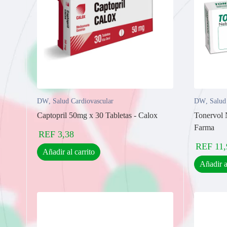
DW
,
Salud Cardiovascular
DW
,
Salud
Captopril 50mg x 30 Tabletas - Calox
Tonervol 
Farma
REF
3,38
REF
11,
Añadir al carrito
Añadir a