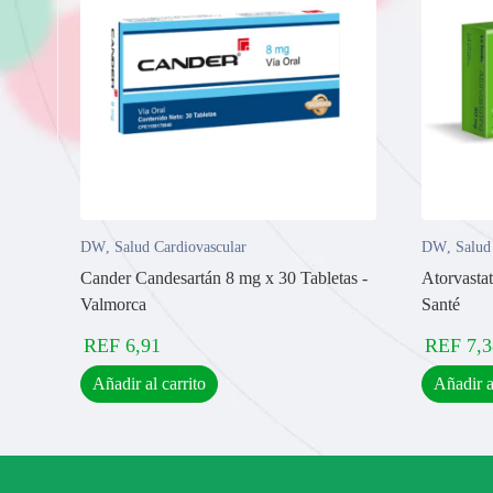
DW
,
Salud Cardiovascular
DW
,
Salud
Cander Candesartán 8 mg x 30 Tabletas -
Atorvasta
Valmorca
Santé
REF
6,91
REF
7,3
Añadir al carrito
Añadir a