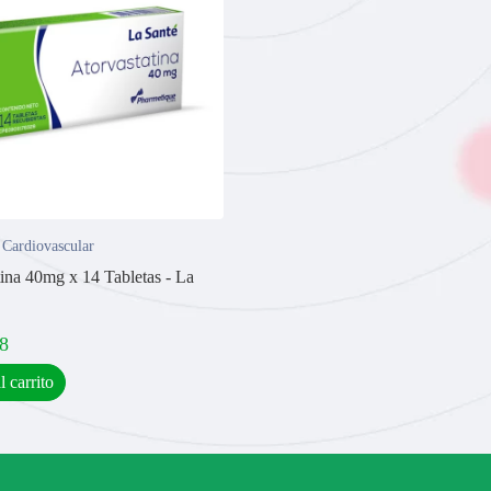
 Cardiovascular
tina 40mg x 14 Tabletas - La
8
l carrito