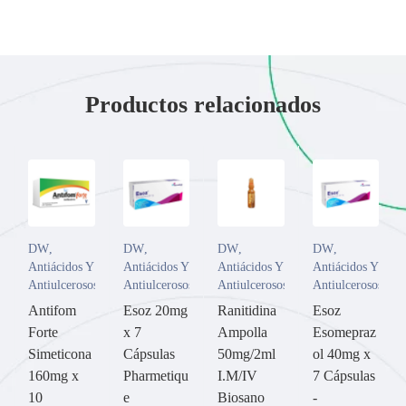
Productos relacionados
DW
,
DW
,
DW
,
DW
,
Antiácidos Y
Antiácidos Y
Antiácidos Y
Antiácidos Y
Antiulcerosos
Antiulcerosos
Antiulcerosos
Antiulcerosos
Antifom
Esoz 20mg
Ranitidina
Esoz
Forte
x 7
Ampolla
Esomepraz
Simeticona
Cápsulas
50mg/2ml
ol 40mg x
160mg x
Pharmetiqu
I.M/IV
7 Cápsulas
10
e
Biosano
-