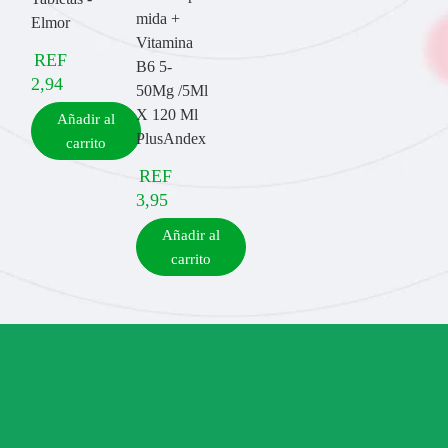
mida +
Elmor
Vitamina
REF
B6 5-
2,94
50Mg /5Ml
X 120 Ml
Añadir al
PlusAndex
carrito
REF
3,95
Añadir al
carrito