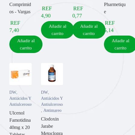
Comprimid
Pharmetiqu
REF
REF
os - Vargas
e
4,90
0,77
REF
REF
Añadir al
Añadir al
7,40
5,14
carrito
carrito
Añadir al
Añadir al
carrito
carrito
DW
,
DW
,
Antiácidos Y
Antiácidos Y
Antiulcerosos
Antiulcerosos
,
Antimareo
Ulcenol
Clodoxin
Famotidina
Jarabe
40mg x 20
Metoclopra
Tabletas -