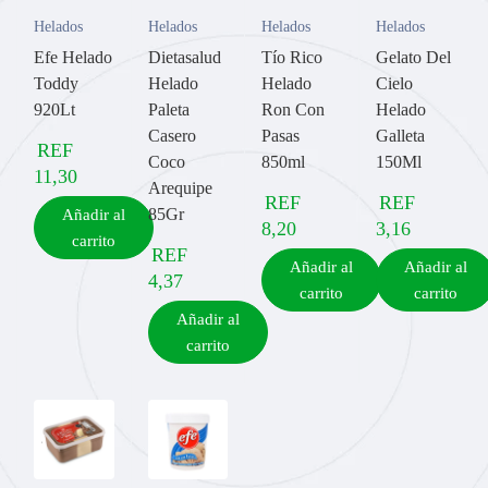
Helados
Helados
Helados
Helados
Efe Helado
Dietasalud
Tío Rico
Gelato Del
Toddy
Helado
Helado
Cielo
920Lt
Paleta
Ron Con
Helado
Casero
Pasas
Galleta
REF
Coco
850ml
150Ml
11,30
Arequipe
REF
REF
85Gr
Añadir al
8,20
3,16
carrito
REF
Añadir al
Añadir al
4,37
carrito
carrito
Añadir al
carrito