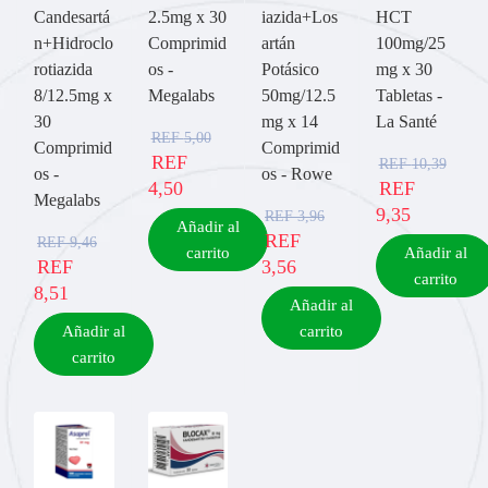
Candesartá
2.5mg x 30
iazida+Los
HCT
n+Hidroclo
Comprimid
artán
100mg/25
rotiazida
os -
Potásico
mg x 30
8/12.5mg x
Megalabs
50mg/12.5
Tabletas -
30
mg x 14
La Santé
REF
5,00
Comprimid
Comprimid
REF
REF
10,39
os -
os - Rowe
4,50
REF
Megalabs
9,35
REF
3,96
Añadir al
REF
REF
9,46
carrito
Añadir al
REF
3,56
carrito
8,51
Añadir al
Añadir al
carrito
carrito