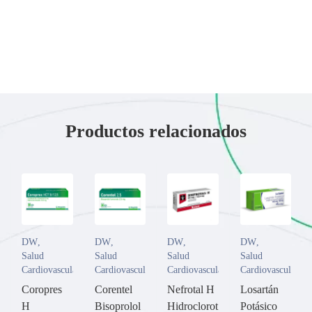
Productos relacionados
DW
,
DW
,
DW
,
DW
,
Salud
Salud
Salud
Salud
Cardiovascular
Cardiovascular
Cardiovascular
Cardiovascular
Coropres
Corentel
Nefrotal H
Losartán
H
Bisoprolol
Hidroclorot
Potásico