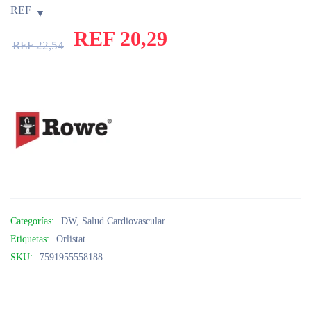
REF
REF
20,29
REF
22,54
Categorías:
DW
,
Salud Cardiovascular
Etiquetas:
Orlistat
SKU:
7591955558188