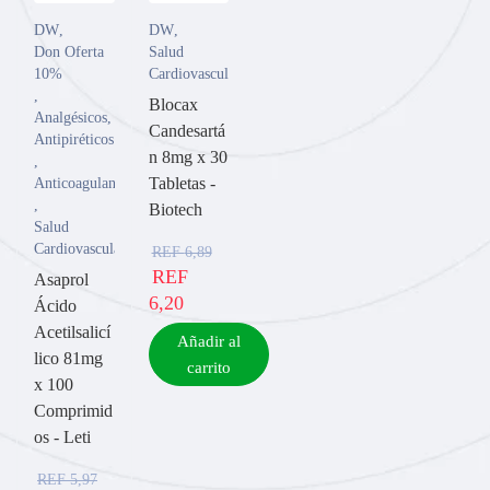
DW
,
DW
,
Don Oferta
Salud
10%
Cardiovascular
,
Blocax
Analgésicos
,
Candesartá
Antipiréticos
n 8mg x 30
,
Tabletas -
Anticoagulantes
,
Biotech
Salud
Cardiovascular
REF
6,89
REF
Asaprol
6,20
Ácido
Acetilsalicí
Añadir al
lico 81mg
carrito
x 100
Comprimid
os - Leti
REF
5,97