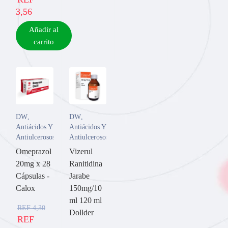
3,56
Añadir al
carrito
DW
,
DW
,
Antiácidos Y
Antiácidos Y
Antiulcerosos
Antiulcerosos
Omeprazol
Vizerul
20mg x 28
Ranitidina
Cápsulas -
Jarabe
Calox
150mg/10
ml 120 ml
REF
4,30
Dollder
REF