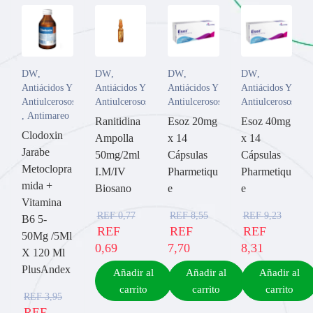
DW
,
DW
,
DW
,
DW
,
Antiácidos Y
Antiácidos Y
Antiácidos Y
Antiácidos Y
Antiulcerosos
Antiulcerosos
Antiulcerosos
Antiulcerosos
,
Antimareo
Ranitidina
Esoz 20mg
Esoz 40mg
Clodoxin
Ampolla
x 14
x 14
Jarabe
50mg/2ml
Cápsulas
Cápsulas
Metoclopra
I.M/IV
Pharmetiqu
Pharmetiqu
mida +
Biosano
e
e
Vitamina
REF
0,77
REF
8,55
REF
9,23
B6 5-
REF
REF
REF
50Mg /5Ml
0,69
7,70
8,31
X 120 Ml
PlusAndex
Añadir al
Añadir al
Añadir al
carrito
carrito
carrito
REF
3,95
REF