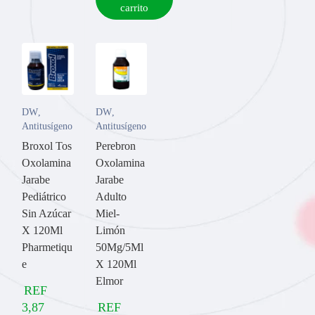
carrito
DW
,
DW
,
Antitusígeno
Antitusígeno
Broxol Tos
Perebron
Oxolamina
Oxolamina
Jarabe
Jarabe
Pediátrico
Adulto
Sin Azúcar
Miel-
X 120Ml
Limón
Pharmetiqu
50Mg/5Ml
e
X 120Ml
Elmor
REF
3,87
REF