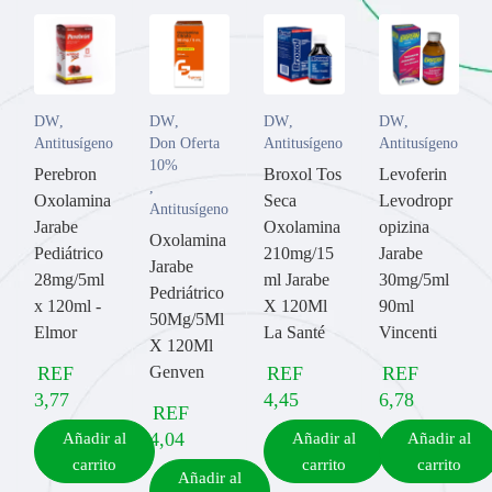
DW
,
DW
,
DW
,
DW
,
Antitusígeno
Don Oferta
Antitusígeno
Antitusígeno
10%
Perebron
Broxol Tos
Levoferin
,
Oxolamina
Seca
Levodropr
Antitusígeno
Jarabe
Oxolamina
opizina
Oxolamina
Pediátrico
210mg/15
Jarabe
Jarabe
28mg/5ml
ml Jarabe
30mg/5ml
Pedriátrico
x 120ml -
X 120Ml
90ml
50Mg/5Ml
Elmor
La Santé
Vincenti
X 120Ml
REF
Genven
REF
REF
3,77
4,45
6,78
REF
4,04
Añadir al
Añadir al
Añadir al
carrito
carrito
carrito
Añadir al