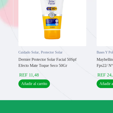
Cuidado Solar
,
Protector Solar
Bases Y Po
Dernier Protector Solar Facial 50Spf
Maybellin
Efecto Mate Toque Seco 50Gr
Fps22/ N
REF
11,48
REF
24
Añadir al carrito
Añadir a