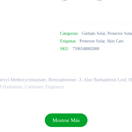
Categorías:
Cuidado Solar
,
Protector Sola
Etiquetas:
Protector Solar
,
Skin Care
SKU:
7596548002000
hexyl Methoxycinnamate, Benzophenone -3, Aloe Barbadensis Leaf, Hidr
M Hydantoin, Carbomer, Fragrance
Mostrar Más