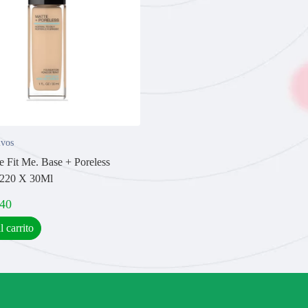
lvos
e Fit Me. Base + Poreless
º220 X 30Ml
,40
l carrito