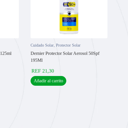
Cuidado Solar
,
Protector Solar
 125ml
Dernier Protector Solar Aerosol 50Spf
195Ml
REF
21,30
Añadir al carrito