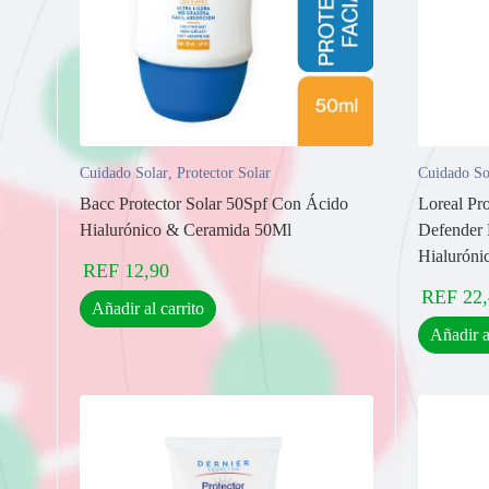
Cuidado Solar
,
Protector Solar
Cuidado So
Bacc Protector Solar 50Spf Con Ácido
Loreal Pr
Hialurónico & Ceramida 50Ml
Defender 
Hialuróni
REF
12,90
REF
22
Añadir al carrito
Añadir a