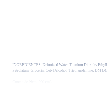
INGREDIENTES:
Deionized Water, Titanium Dioxide, Ethyl
Petrolatum, Glycerin, Cetyl Alcohol, Triethanolamine, DM D
Contenido Neto:
200 cm3