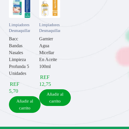
Limpiadores y
Limpiadores y
Desmaquillantes
Desmaquillantes
Bacc
Garnier
Bandas
Agua
Nasales
Micellar
Limpieza
En Aceite
Profunda 5
100ml
Unidades
REF
REF
12,75
5,70
Añadir al
Añadir al
carrito
carrito