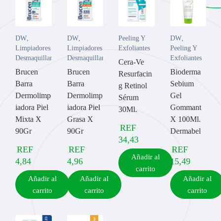
DW
,
DW
,
Peeling Y
DW
,
Limpiadores y
Limpiadores y
Exfoliantes
Peeling Y
Desmaquillantes
Desmaquillantes
Exfoliantes
Cera-Ve
Brucen
Brucen
Bioderma
Resurfacin
Barra
Barra
Sebium
g Retinol
Dermolimp
Dermolimp
Gel
Sérum
iadora Piel
iadora Piel
Gommant
30Ml.
Mixta X
Grasa X
X 100Ml.
REF
90Gr
90Gr
Dermabel
34,43
REF
REF
REF
Añadir al
4,84
4,96
15,49
carrito
Añadir al
Añadir al
Añadir al
carrito
carrito
carrito