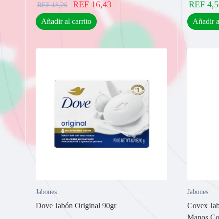
REF
16,43
REF
4,5
REF
18,26
Añadir al carrito
Añadir a
Jabones
Jabones
Dove Jabón Original 90gr
Covex Jab
Manos Coo