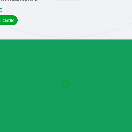
5
l carrito