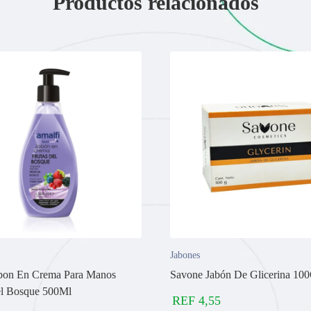
Productos relacionados
Jabones
abon En Crema Para Manos
Savone Jabón De Glicerina 10
el Bosque 500Ml
REF
4,55