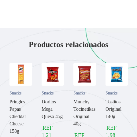
Productos relacionados
Snacks
Snacks
Snacks
Snacks
Pringles
Doritos
Munchy
Tostitos
Papas
Mega
Tocinetikas
Original
Cheddar
Queso 45g
Original
140g
Cheese
40g
REF
REF
158g
1,21
REF
1,98