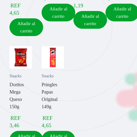
REF
1,19
Añadir al
Añadir al
4,65
carrito
Añadir al
carrito
Añadir al
carrito
carrito
Snacks
Snacks
Doritos
Pringles
Mega
Papas
Queso
Original
150g
149g
REF
REF
3,46
4,65
Añadir al
Añadir al