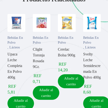
Bebidas En
Bebidas En
Bebidas En
Bebidas En
Polvo
Polvo
Polvo
Polvo
,
Lácteos
,
Lácteos
Clight
Cerelac
Upaca
Svelty
Toronja
Bolsa 900g
Leche
Leche
Rosada
REF
Completa
Semidescre
9Gr.
14,20
En Polvo
mada En
REF
400g
Polvo 400g
Añadir al
0,71
carrito
REF
REF
Añadir al
5,81
8,60
carrito
Añadir al
Añadir al
carrito
carrito