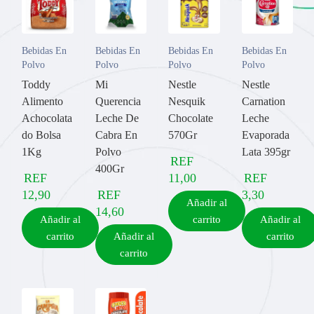
Bebidas En
Bebidas En
Bebidas En
Bebidas En
Polvo
Polvo
Polvo
Polvo
Toddy
Mi
Nestle
Nestle
Alimento
Querencia
Nesquik
Carnation
Achocolata
Leche De
Chocolate
Leche
do Bolsa
Cabra En
570Gr
Evaporada
1Kg
Polvo
Lata 395gr
REF
400Gr
REF
11,00
REF
12,90
REF
3,30
Añadir al
14,60
Añadir al
carrito
Añadir al
carrito
Añadir al
carrito
carrito