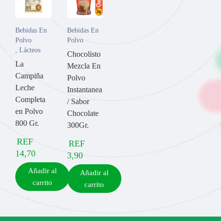
Bebidas En
Bebidas En
Polvo
Polvo
,
Lácteos
Chocolisto
La
Mezcla En
Campiña
Polvo
Leche
Instantanea
Completa
/ Sabor
en Polvo
Chocolate
800 Gr.
300Gr.
REF
REF
14,70
3,90
Añadir al
Añadir al
carrito
carrito