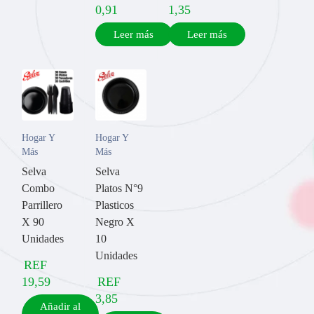
0,91
1,35
Leer más
Leer más
Hogar Y
Hogar Y
Más
Más
Selva
Selva
Combo
Platos N°9
Parrillero
Plasticos
X 90
Negro X
Unidades
10
Unidades
REF
19,59
REF
3,85
Añadir al