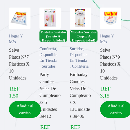
Modelos Surtidos
Modelos Surtidos
Hogar Y
Hogar Y
(Sujeto A
(Sujeto A
Disponibilidad)
Disponibilidad)
Más
Más
Confitería
,
Surtidos
,
Selva
Selva
Disponible
Disponible
Platos N°7
Platos N°9
En Tienda
En Tienda
Plásticos X
Plásticos X
,
Surtidos
,
Confitería
10
10
Party
Birthaday
Unidades
Unidades
Candles
Candles
REF
Velas De
Velas De
REF
1,50
Cumpleaño
Cumpleaño
3,15
sx 5
s X
Añadir al
Añadir al
Unidades
13Unidade
carrito
carrito
39412
s 39406
REF
REF