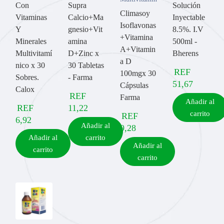
Con
Supra
Solución
Climasoy
Vitaminas
Calcio+Ma
Inyectable
Isoflavonas
Y
gnesio+Vit
8.5%. I.V
+Vitamina
Minerales
amina
500ml -
A+Vitamin
Multivitamí
D+Zinc x
Bherens
a D
nico x 30
30 Tabletas
REF
100mgx 30
Sobres.
- Farma
51,67
Cápsulas
Calox
REF
Farma
Añadir al
REF
11,22
carrito
REF
6,92
Añadir al
9,28
Añadir al
carrito
Añadir al
carrito
carrito