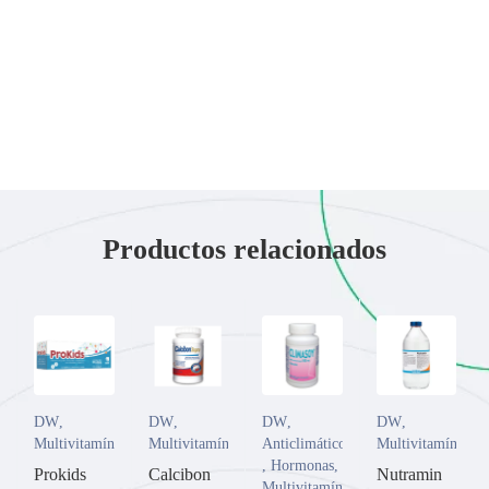
Productos relacionados
DW
,
DW
,
DW
,
DW
,
Multivitamínicos
Multivitamínicos
Anticlimático
Multivitamínicos
,
Hormonas
,
Prokids
Calcibon
Nutramin
Multivitamínicos