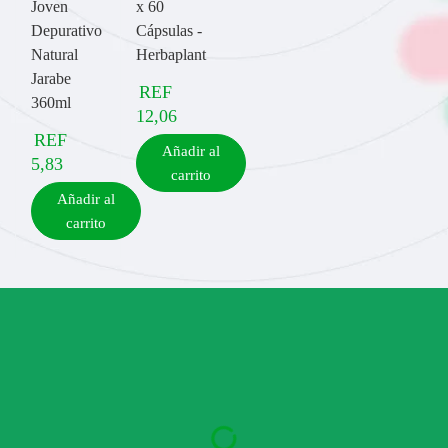
Joven
x 60
Depurativo
Cápsulas -
Natural
Herbaplant
Jarabe
REF
360ml
12,06
REF
Añadir al
5,83
carrito
Añadir al
carrito