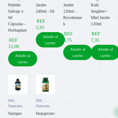
Palmito
Jarabe
Jarabe
Kids
Salvaje x
240ml - Sil
120ml -
Jengibre+
60
Recettemar
Miel Jarabe
REF
Cápsulas -
k
120ml
5,83
Herbaplant
REF
REF
Añadir al
REF
3,75
7,35
carrito
12,00
Añadir al
Añadir al
Añadir al
carrito
carrito
carrito
DW
,
DW
,
Naturales
Naturales
Siempre
Hepaprotec