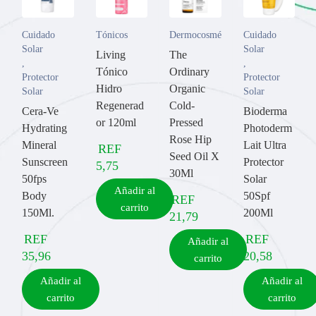
Cuidado
Tónicos
Dermocosméticos
Cuidado
Solar
Solar
Living
The
,
,
Tónico
Ordinary
Protector
Protector
Hidro
Organic
Solar
Solar
Regenerad
Cold-
Actuación rápida
Cera-Ve
Bioderma
or 120ml
Pressed
Hydrating
Photoderm
2 minutos hasta que se produce alivio para la mayoría de las
Rose Hip
Mineral
Lait Ultra
personas*
REF
Seed Oil X
Sunscreen
Protector
5,75
30Ml
*Estudio clínico de 34 sujetos. Los resultados individuales
50fps
Solar
pueden variar.
Añadir al
Body
50Spf
REF
carrito
150Ml.
200Ml
21,79
REF
REF
Añadir al
35,96
20,58
carrito
Añadir al
Añadir al
carrito
carrito