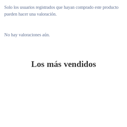
hayas terminado de aplicarlo. Apto para todo tipo de piel
Solo los usuarios registrados que hayan comprado este producto
pueden hacer una valoración.
*Estudio clínico realizado en 34 sujetos. Los resultados
individuales pueden variar.
No hay valoraciones aún.
Los más vendidos