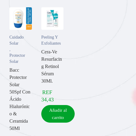
De larga duración
8 horas de alivio para la mayoría de las personas*
Cuidado
Peeling Y
*Estudio clínico de 34 sujetos. Los resultados individuales
Solar
Exfoliantes
pueden variar.
,
Cera-Ve
Protector
Resurfacin
Solar
g Retinol
Bacc
Sérum
Protector
30Ml.
Solar
50Spf Con
REF
Ácido
34,43
Hialurónic
Añadir al
o &
Sello de aceptación de la NEA™
carrito
Ceramida
Aceptado por la Asociación Nacional de Eczema (NEA)
50Ml
Ingredientes Principales