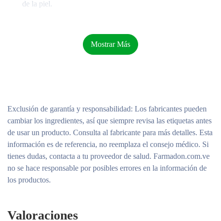
de la piel.
La loción humectante
CeraVe Itch Relief
está formulada
con clorhidrato de pramoxina al 1% para brindar un
Mostrar Más
alivio temporal, duradero y de acción rápida de la
picazón asociada con la piel seca, picaduras de insectos,
quemaduras solares e irritaciones menores de la piel.
Desarrollada con dermatólogos, se ha descubierto que
nuestra loción contra la picazón clínicamente probada
Exclusión de garantía y responsabilidad
: Los fabricantes pueden
brinda alivio en dos minutos (y dura hasta ocho horas) y
cambiar los ingredientes, así que siempre revisa las etiquetas antes
el 100 % de los usuarios experimentaron alivio en
de usar un producto. Consulta al fabricante para más detalles. Esta
estudios clínicos*. Nuestra loción para aliviar la
información es de referencia, no reemplaza el consejo médico. Si
picazón , sin fragancia, está fortificada con 3 ceramidas
tienes dudas, contacta a tu proveedor de salud. Farmadon.com.ve
esenciales que trabajan juntas para retener la humedad
no se hace responsable por posibles errores en la información de
de la piel y ayudar a restaurar la barrera protectora de la
los productos.
piel. La tecnología MVE encapsula ceramidas para
garantizar una entrega eficiente dentro de la barrera de la
piel y una liberación lenta con el tiempo. Apoyando la
Valoraciones
barrera protectora de la piel, mucho después de que