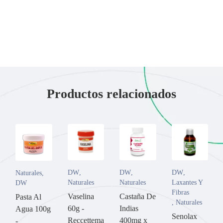
Productos relacionados
DW
,
DW
,
DW
,
Naturales
,
Naturales
Naturales
Laxantes Y
DW
Fibras
Vaselina
Castaña De
Pasta Al
,
Naturales
60g -
Indias
Agua 100g
Senolax
Reccettema
400mg x
-