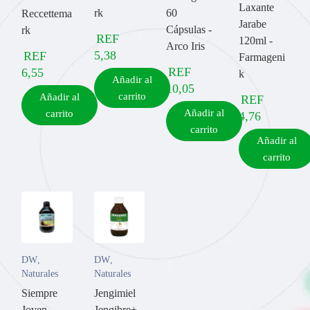
Laxante
rk
60
Reccettema
Jarabe
Cápsulas -
rk
REF
120ml -
Arco Iris
5,38
REF
Farmageni
REF
6,55
k
Añadir al
10,05
carrito
Añadir al
REF
Añadir al
carrito
4,76
carrito
Añadir al
carrito
DW
,
DW
,
Naturales
Naturales
Siempre
Jengimiel
Joven
Jengibre+