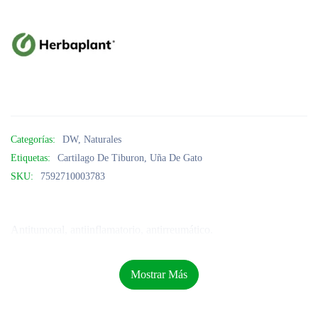
Categorías:
DW
,
Naturales
Etiquetas:
Cartilago De Tiburon
,
Uña De Gato
SKU:
7592710003783
Antitumoral, antiinflamatorio, antirreumático.
Mostrar Más