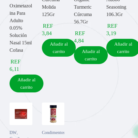
Oximetazol
Molida
Turmeric
Seasoning
ina Para
125Gr
Cúrcuma
106.3Gr
Adulto
56.7Gr
REF
REF
0.05%
3,84
REF
3,19
Solución
4,84
Nasal 15ml
Añadir al
Añadir al
Cofasa
carrito
Añadir al
carrito
carrito
REF
6,11
Añadir al
carrito
DW
,
Condimentos