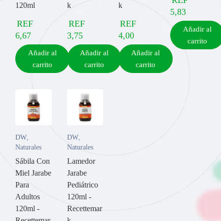
120ml
k
k
5,83
REF
REF
REF
Añadir al
6,67
3,75
4,00
carrito
Añadir al
Añadir al
Añadir al
carrito
carrito
carrito
DW
,
DW
,
Naturales
Naturales
Sábila Con
Lamedor
Miel Jarabe
Jarabe
Para
Pediátrico
Adultos
120ml -
120ml -
Recettemar
Recettemar
k