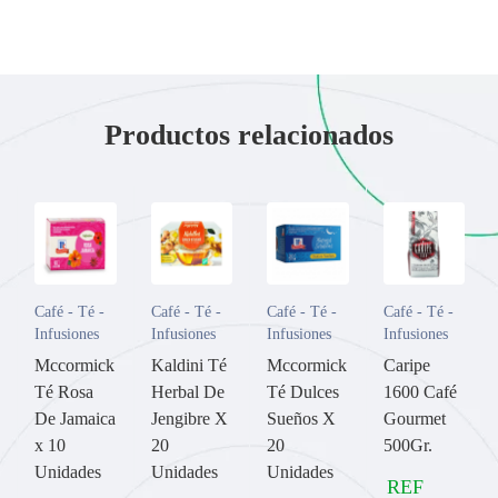
Productos relacionados
Café - Té -
Café - Té -
Café - Té -
Café - Té -
Infusiones
Infusiones
Infusiones
Infusiones
Mccormick
Kaldini Té
Mccormick
Caripe
Té Rosa
Herbal De
Té Dulces
1600 Café
De Jamaica
Jengibre X
Sueños X
Gourmet
x 10
20
20
500Gr.
Unidades
Unidades
Unidades
REF