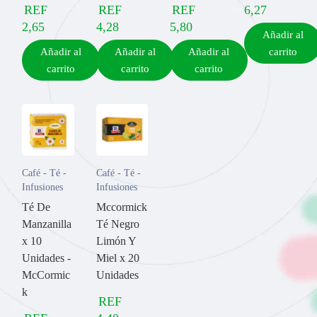
REF
REF
REF
6,27
2,65
4,28
5,80
Añadir al
Añadir al
Añadir al
Añadir al
carrito
carrito
carrito
carrito
Café - Té -
Café - Té -
Infusiones
Infusiones
Té De
Mccormick
Manzanilla
Té Negro
x 10
Limón Y
Unidades -
Miel x 20
McCormic
Unidades
k
REF