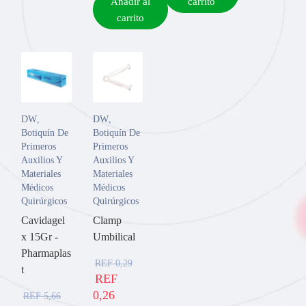
Añadir al
carrito
carrito
DW
,
DW
,
Botiquín De
Botiquín De
Primeros
Primeros
Auxilios Y
Auxilios Y
Materiales
Materiales
Médicos
Médicos
Quirúrgicos
Quirúrgicos
Cavidagel
Clamp
x 15Gr -
Umbilical
Pharmaplas
REF
0,29
t
REF
0,26
REF
5,66