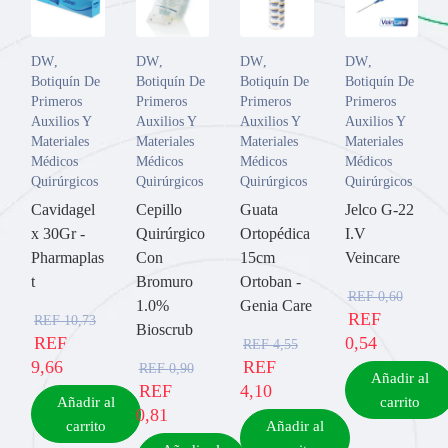
DW
,
DW
,
DW
,
DW
,
Botiquín De
Botiquín De
Botiquín De
Botiquín De
Primeros
Primeros
Primeros
Primeros
Auxilios Y
Auxilios Y
Auxilios Y
Auxilios Y
Materiales
Materiales
Materiales
Materiales
Médicos
Médicos
Médicos
Médicos
Quirúrgicos
Quirúrgicos
Quirúrgicos
Quirúrgicos
Cavidagel
Cepillo
Guata
Jelco G-22
x 30Gr -
Quirúrgico
Ortopédica
I.V
Pharmaplas
Con
15cm
Veincare
t
Bromuro
Ortoban -
REF
0,60
1.0%
Genia Care
REF
REF
10,73
Bioscrub
REF
0,54
REF
4,55
9,66
REF
REF
0,90
Añadir al
REF
4,10
Añadir al
carrito
0,81
carrito
Añadir al