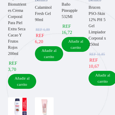
Dérmico
Dérmico
Bionutrient
Baño
Calaminol
Brucen
es Crema
Pineapple
Fresh Gel
PSO-Skin
Corporal
532Ml
90ml
12% PH 5
Para Piel
REF
Gel
Extra Seca
REF
6,89
16,72
Limpiador
Cacao Y
REF
Corporal x
Frutos
6,20
Añadir al
250ml
Rojos
carrito
Añadir al
200ml
REF
11,85
carrito
REF
REF
10,67
3,70
Añadir al
Añadir al
carrito
carrito