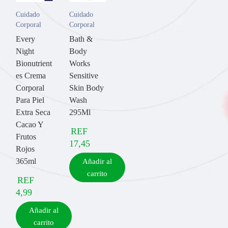
Cuidado
Cuidado
Corporal
Corporal
Every
Bath &
Night
Body
Bionutrient
Works
es Crema
Sensitive
Corporal
Skin Body
Para Piel
Wash
Extra Seca
295Ml
Cacao Y
REF
Frutos
17,45
Rojos
365ml
Añadir al
carrito
REF
4,99
Añadir al
carrito