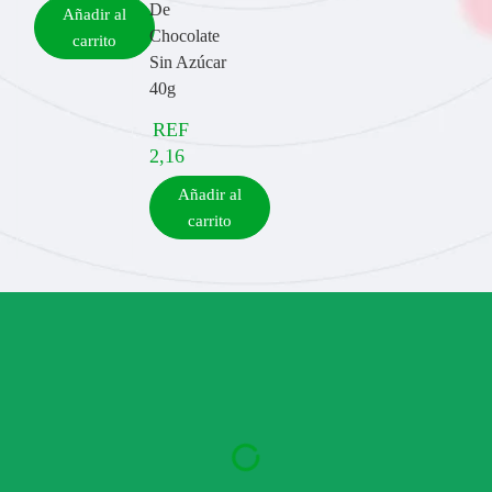
De
Añadir al
Chocolate
carrito
Sin Azúcar
40g
REF
2,16
Añadir al
carrito