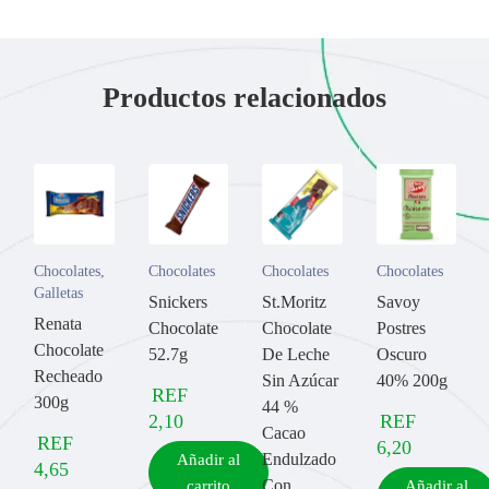
Productos relacionados
Chocolates
,
Chocolates
Chocolates
Chocolates
Galletas
Snickers
St.Moritz
Savoy
Renata
Chocolate
Chocolate
Postres
Chocolate
52.7g
De Leche
Oscuro
Recheado
Sin Azúcar
40% 200g
REF
300g
44 %
2,10
REF
Cacao
REF
6,20
Endulzado
Añadir al
4,65
Con
carrito
Añadir al