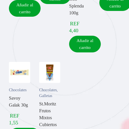
Añadir al
Splenda
carrito
carrito
100g
REF
4,40
Añadir al
carrito
Chocolates
Chocolates
,
Galletas
Savoy
St.Moritz
Galak 30g
Frutos
REF
Mixtos
1,55
Cubiertos