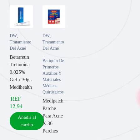
DW
,
DW
,
Tratamiento
Tratamiento
Del Acné
Del Acné
,
Betarretin
Botiquín De
Tretinoína
Primeros
0.025%
Auxilios Y
Gel x 30g -
Materiales
Médicos
Medihealth
Quirúrgicos
REF
Medipatch
12,94
Parche
Para Acne
Añadir al
X 36
carrito
Parches