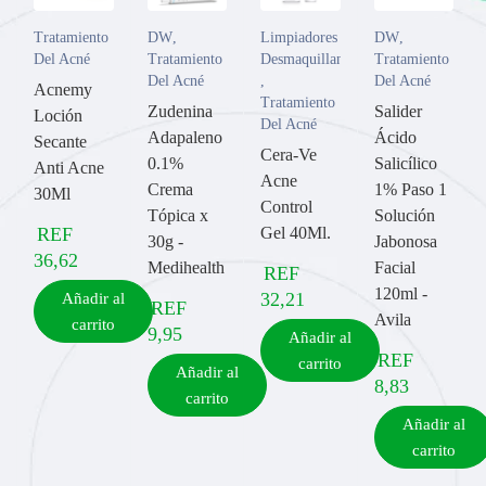
Tratamiento
DW
,
Limpiadores y
DW
,
Del Acné
Tratamiento
Desmaquillantes
Tratamiento
Del Acné
,
Del Acné
Acnemy
Tratamiento
Zudenina
Salider
Loción
Del Acné
Adapaleno
Ácido
Secante
Cera-Ve
0.1%
Salicílico
Anti Acne
Acne
Crema
1% Paso 1
30Ml
Control
Tópica x
Solución
REF
Gel 40Ml.
30g -
Jabonosa
36,62
Medihealth
Facial
REF
120ml -
32,21
Añadir al
REF
Avila
carrito
9,95
Añadir al
REF
carrito
Añadir al
8,83
carrito
Añadir al
carrito