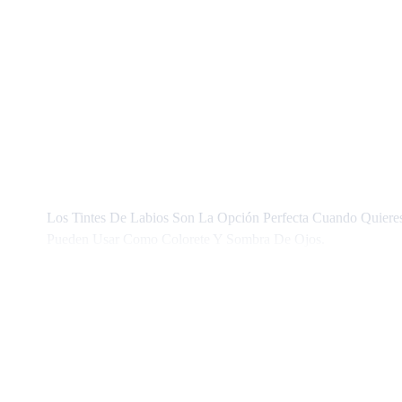
Los Tintes De Labios Son La Opción Perfecta Cuando Quieres
Pueden Usar Como Colorete Y Sombra De Ojos.