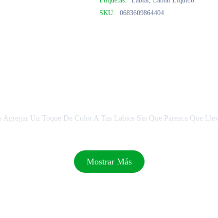
Etiquetas:
Labial
,
Labial Líquido
SKU:
0683609864404
 Agregar Un Toque De Color A Tus Labios Sin Que Parezca Que Lleva
Mostrar Más