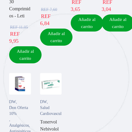
30
REF
REF
Comprimid
3,65
3,04
REF
7,60
os - Leti
REF
Añadir al
Añadir al
6,84
carrito
carrito
REF
11,05
REF
Añadir al
9,95
carrito
Añadir al
carrito
DW
,
DW
,
Don Oferta
Salud
10%
Cardiovascular
,
Tonervol
Analgésicos
,
Nebivolol
Antipiréticos