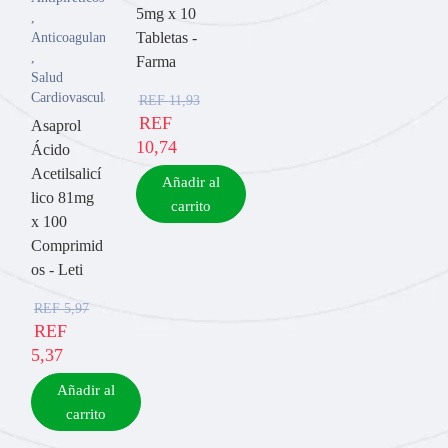
5mg x 10
,
Tabletas -
Anticoagulantes
,
Farma
Salud
Cardiovascular
REF
11,93
REF
Asaprol
10,74
Ácido
Acetilsalicí
Añadir al
lico 81mg
carrito
x 100
Comprimid
os - Leti
REF
5,97
REF
5,37
Añadir al
carrito