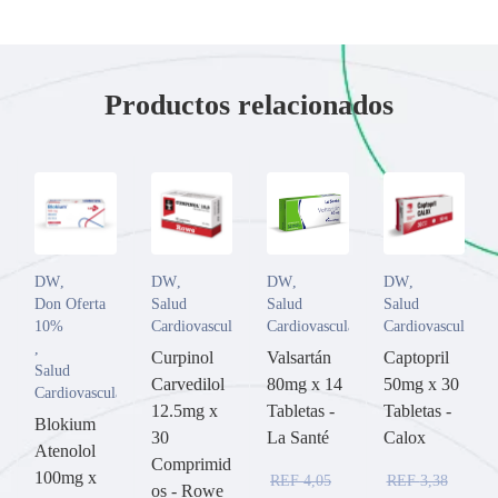
Productos relacionados
DW
,
DW
,
DW
,
DW
,
Don Oferta
Salud
Salud
Salud
10%
Cardiovascular
Cardiovascular
Cardiovascular
,
Curpinol
Valsartán
Captopril
Salud
Carvedilol
80mg x 14
50mg x 30
Cardiovascular
12.5mg x
Tabletas -
Tabletas -
Blokium
30
La Santé
Calox
Atenolol
Comprimid
100mg x
REF
4,05
REF
3,38
os - Rowe