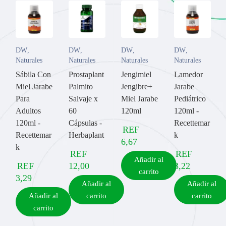
DW
,
DW
,
DW
,
DW
,
Naturales
Naturales
Naturales
Naturales
Sábila Con
Prostaplant
Jengimiel
Lamedor
Miel Jarabe
Palmito
Jengibre+
Jarabe
Para
Salvaje x
Miel Jarabe
Pediátrico
Adultos
60
120ml
120ml -
120ml -
Cápsulas -
Recettemar
REF
Recettemar
Herbaplant
k
6,67
k
REF
REF
Añadir al
REF
12,00
3,22
carrito
3,29
Añadir al
Añadir al
Añadir al
carrito
carrito
carrito