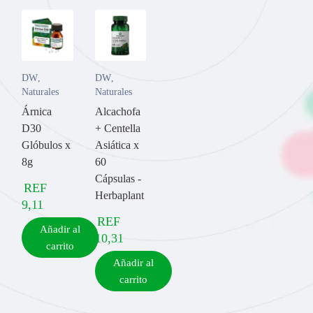
DW
,
DW
,
Naturales
Naturales
Árnica
Alcachofa
D30
+ Centella
Glóbulos x
Asiática x
8g
60
Cápsulas -
REF
Herbaplant
9,11
REF
Añadir al
10,31
carrito
Añadir al
carrito