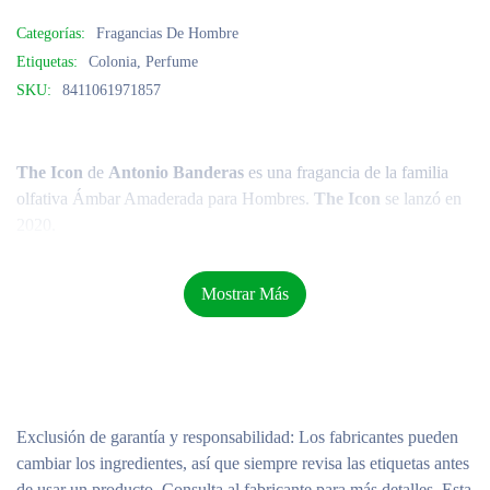
Categorías:
Fragancias De Hombre
Etiquetas:
Colonia
,
Perfume
SKU:
8411061971857
The Icon
de
Antonio Banderas
es una fragancia de la familia
olfativa Ámbar Amaderada para Hombres.
The Icon
se lanzó en
2020.
Mostrar Más
Exclusión de garantía y responsabilidad
: Los fabricantes pueden
cambiar los ingredientes, así que siempre revisa las etiquetas antes
de usar un producto. Consulta al fabricante para más detalles. Esta