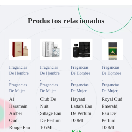
Productos relacionados
Fragancias
Fragancias
Fragancias
Fragancias
De Hombre
De Hombre
De Hombre
De Hombre
,
,
,
,
Fragancias
Fragancias
Fragancias
Fragancias
De Mujer
De Mujer
De Mujer
De Mujer
Al
Club De
Hayaati
Royal Oud
Haramain
Nuit
Lattafa Eau
Emerald
Amber
Sillage Eau
De Perfum
Eau De
Oud
De Perfum
100Ml
Perfum
Rouge Eau
105Ml
100Ml
REF